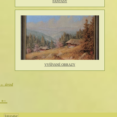
FANTASY
VYŠÍVANÉ OBRAZY
← úvod
←