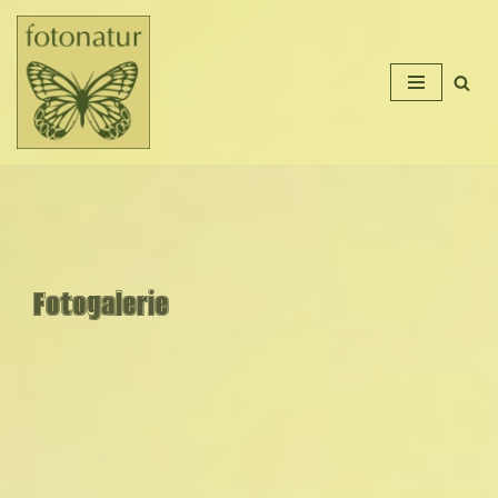
Přeskočit
na
obsah
Fotogalerie