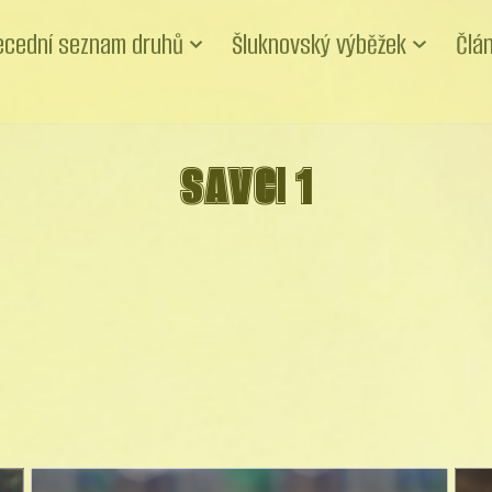
ecední seznam druhů
Šluknovský výběžek
Člá
SAVCI 1