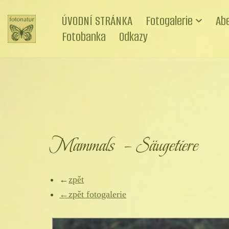
ÚVODNÍ STRÁNKA
Fotogalerie
Ab
Přeskočit
Fotobanka
Odkazy
na
obsah
Mammals – Säugetiere
←
zpět
←zpět fotogalerie