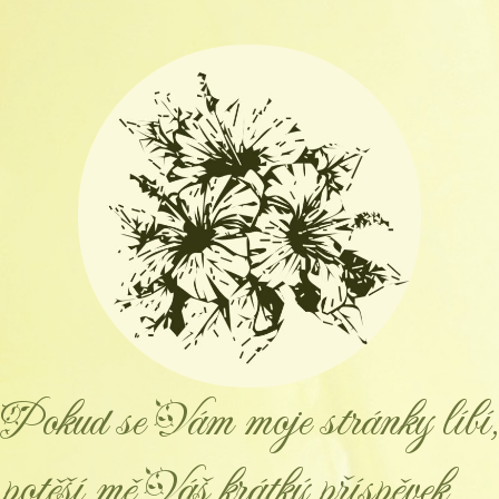
Pokud se Vám moje stránky líbí,
potěší mě Váš krátký příspěvek.