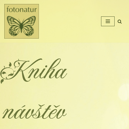
Přeskočit
na
obsah
Kniha
návštěv