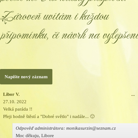
Zároveň uvítám i každou
připomínku, či návrh na vylepšení
Libor V.
...
27.10. 2022
Velká paráda !!
Přeji hodně štěstí a "Dobré světlo" i nadále... 🙂
Odpověď administrátora: monikasurzin@seznam.cz
Moc děkuju, Libore