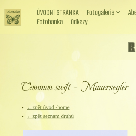
ÚVODNÍ STRÁNKA
Fotogalerie
Ab
Přeskočit
Fotobanka
Odkazy
na
obsah
R
Common swift – Mauersegler
←zpět úvod -home
←zpět seznam druhů