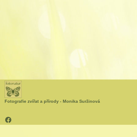
Fotografie zvířat a přírody - Monika Suržinová
Neve
| Běží na
WordPress