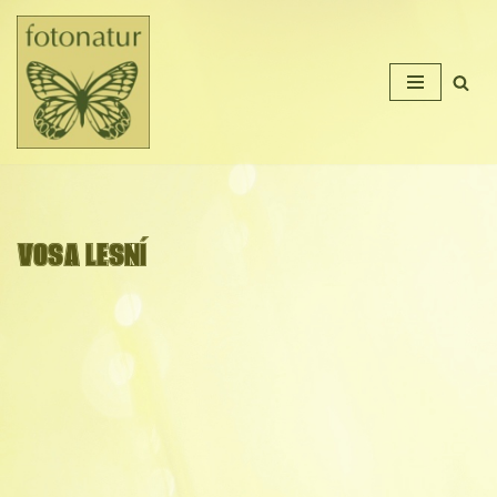
Přeskočit
na
obsah
VOSA LESNÍ