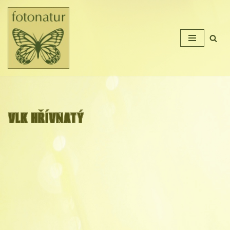
Přeskočit
na
obsah
VLK HŘÍVNATÝ