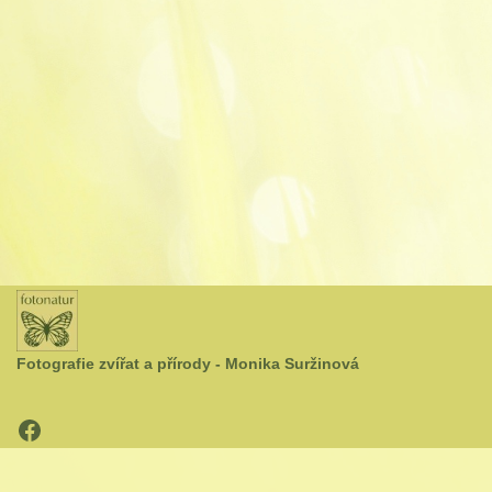
Fotografie zvířat a přírody - Monika Suržinová
Neve
| Běží na
WordPress