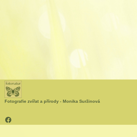
Fotografie zvířat a přírody - Monika Suržinová
Neve
| Běží na
WordPress