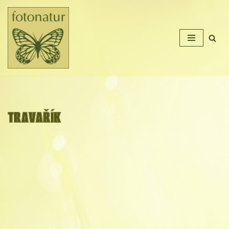
Přeskočit
na
obsah
TRAVAŘÍK