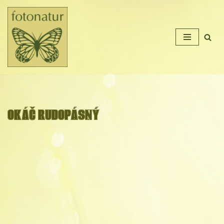
Přeskočit
na
obsah
OKÁČ RUDOPÁSNÝ