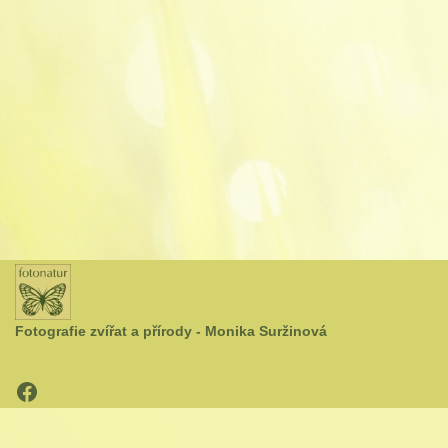
Fotografie zvířat a přírody - Monika Suržinová
Neve
| Běží na
WordPress