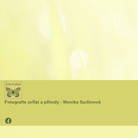
Fotografie zvířat a přírody - Monika Suržinová
Neve
| Běží na
WordPress