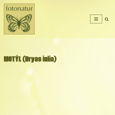
Přeskočit
na
obsah
MOTÝL (Dryas iulia)