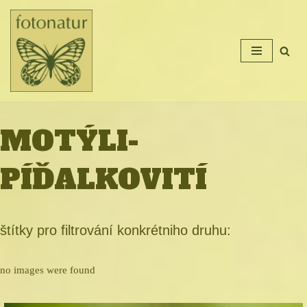
Přeskočit
na
obsah
MOTÝLI-
PÍĎALKOVITÍ
štítky pro filtrování konkrétniho druhu:
no images were found