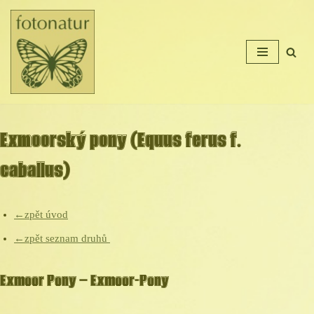
Přeskočit
na
obsah
Exmoorský pony (Equus ferus f.
caballus)
←zpět úvod
←zpět seznam druhů
Exmoor Pony – Exmoor-Pony